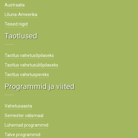
Austraalia
Lõuna-Ameerika
Teised riigid
Taotlused
Taotlus vahetusõpilaseks
Taotlus vahetusüliõpilaseks
Taotlus vahetuspereks
Programmid ja viited
Vahetusaasta
Semester välismaal
Lühemad programmid
Talve programmid