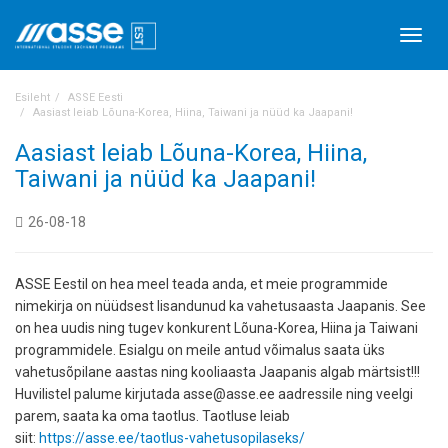
Menü
Esileht
ASSE Eesti
Aasiast leiab Lõuna-Korea, Hiina, Taiwani ja nüüd ka Jaapani!
Aasiast leiab Lõuna-Korea, Hiina,
Taiwani ja nüüd ka Jaapani!
26-08-18
ASSE Eestil on hea meel teada anda, et meie programmide
nimekirja on nüüdsest lisandunud ka vahetusaasta Jaapanis. See
on hea uudis ning tugev konkurent Lõuna-Korea, Hiina ja Taiwani
programmidele. Esialgu on meile antud võimalus saata üks
vahetusõpilane aastas ning kooliaasta Jaapanis algab märtsist!!!
Huvilistel palume kirjutada asse@asse.ee aadressile ning veelgi
parem, saata ka oma taotlus. Taotluse leiab
siit:
https://asse.ee/taotlus-vahetusopilaseks/