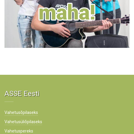
ASSE Eesti
Vahetusõpilaseks
Vahetusüliõpilaseks
Vahetuspereks