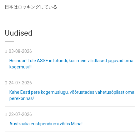
日本はロッキングしている
Uudised
03-08-2026
Hei noor! Tule ASSE infotundi, kus meie vilistlased jagavad oma
kogemusi!!!
24-07-2026
Kahe Eesti pere kogemuslugu, võõrustades vahetusõpilast oma
perekonnas!
22-07-2026
Austraalia eristipendiumi võitis Miina!